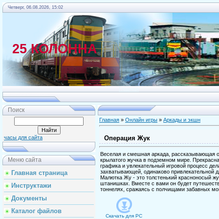
Четверг, 06.08.2026, 15:02
25 КОЛОННА
Главная
Поиск
Главная
»
Онлайн игры
»
Аркады и экшн
Операция Жук
часы для сайта
Веселая и смешная аркада, рассказывающая о
Меню сайта
крылатого жучка в подземном мире. Прекрасн
графика и увлекательный игровой процесс дела
захватывающей, одинаково привлекательной дл
Главная страница
Малютка Жу - это толстенький красноносый жу
штанишках. Вместе с вами он будет путешест
Инструктажи
тоннелях, сражаясь с полчищами забавных мо
Документы
Каталог файлов
Скачать для
PC