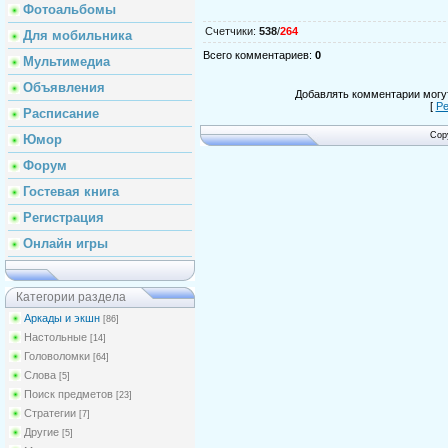
Фотоальбомы
Счетчики
:
538
/
264
Для мобильника
Всего комментариев
:
0
Мультимедиа
Объявления
Добавлять комментарии могут
[
Ре
Расписание
Cop
Юмор
Форум
Гостевая книга
Регистрация
Онлайн игры
Категории раздела
Аркады и экшн
[86]
Настольные
[14]
Головоломки
[64]
Слова
[5]
Поиск предметов
[23]
Стратегии
[7]
Другие
[5]