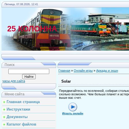
Пятница, 07.08.2026, 12:41
25 КОЛОННА
Главная
Поиск
Главная
»
Онлайн игры
»
Аркады и экшн
Solar
часы для сайта
Передвигайтесь по вселенной, собирая столько
Меню сайта
сколько возможно. Чем больше планет и астеро
выше вас счет.
Главная страница
Инструктажи
Играть онлайн
Документы
Каталог файлов