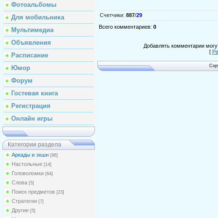
Фотоальбомы
Счетчики
:
887
/
29
Для мобильника
Всего комментариев
:
0
Мультимедиа
Объявления
Добавлять комментарии могут
[
Ре
Расписание
Cop
Юмор
Форум
Гостевая книга
Регистрация
Онлайн игры
Категории раздела
Аркады и экшн
[86]
Настольные
[14]
Головоломки
[64]
Слова
[5]
Поиск предметов
[23]
Стратегии
[7]
Другие
[5]