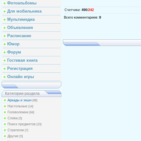
Фотоальбомы
Счетчики
:
490
/
242
Для мобильника
Всего комментариев
:
0
Мультимедиа
Объявления
Расписание
Юмор
Форум
Гостевая книга
Регистрация
Онлайн игры
Категории раздела
Аркады и экшн
[86]
Настольные
[14]
Головоломки
[64]
Слова
[5]
Поиск предметов
[23]
Стратегии
[7]
Другие
[5]