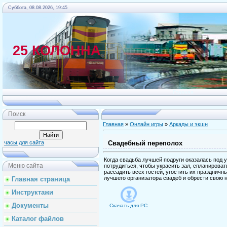
Суббота, 08.08.2026, 19:45
25 КОЛОННА
Главная
Поиск
Главная
»
Онлайн игры
»
Аркады и экшн
Свадебный переполох
часы для сайта
Когда свадьба лучшей подруги оказалась под 
Меню сайта
потрудиться, чтобы украсить зал, спланирова
рассадить всех гостей, угостить их празднич
лучшего организатора свадеб и обрести свою
Главная страница
Инструктажи
Документы
Скачать для
PC
Каталог файлов