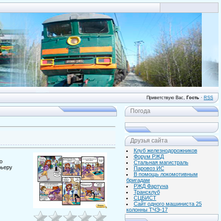
Вход
Приветствую Вас
,
Гость
·
RSS
Погода
Друзья сайта
Клуб железнодорожников
Форум РЖД
о
Стальная магистраль
рьеру
Паровоз ИС
В помощь локомотивным
бригадам
РЖД Фартуна
Трансклуб
СЦБИСТ
Сайт одного машиниста 25
колонны ТЧЭ-17