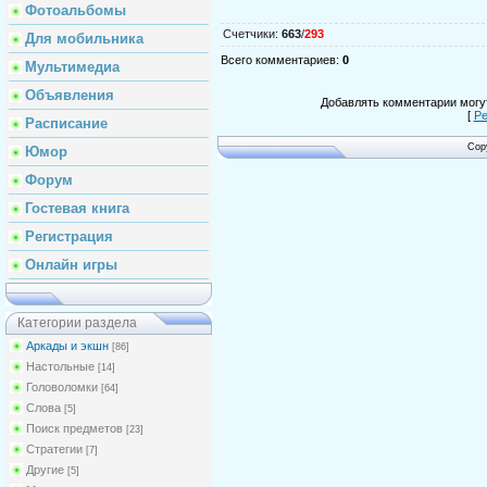
Фотоальбомы
Счетчики
:
663
/
293
Для мобильника
Всего комментариев
:
0
Мультимедиа
Объявления
Добавлять комментарии могут
[
Ре
Расписание
Cop
Юмор
Форум
Гостевая книга
Регистрация
Онлайн игры
Категории раздела
Аркады и экшн
[86]
Настольные
[14]
Головоломки
[64]
Слова
[5]
Поиск предметов
[23]
Стратегии
[7]
Другие
[5]