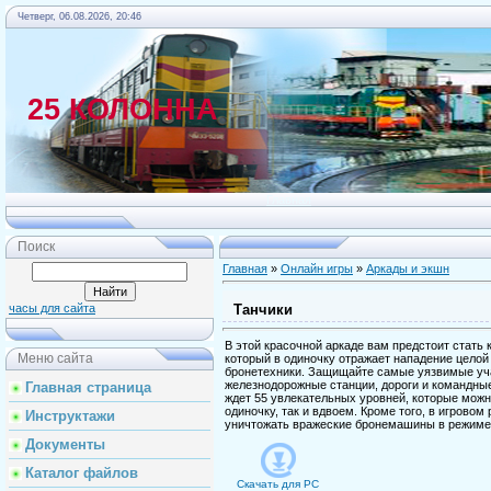
Четверг, 06.08.2026, 20:46
25 КОЛОННА
Главная
Поиск
Главная
»
Онлайн игры
»
Аркады и экшн
Танчики
часы для сайта
В этой красочной аркаде вам предстоит стать 
Меню сайта
который в одиночку отражает нападение целой
бронетехники. Защищайте самые уязвимые уча
железнодорожные станции, дороги и командны
Главная страница
ждет 55 увлекательных уровней, которые можн
одиночку, так и вдвоем. Кроме того, в игровом
Инструктажи
уничтожать вражеские бронемашины в режиме 
Документы
Каталог файлов
Скачать для
PC