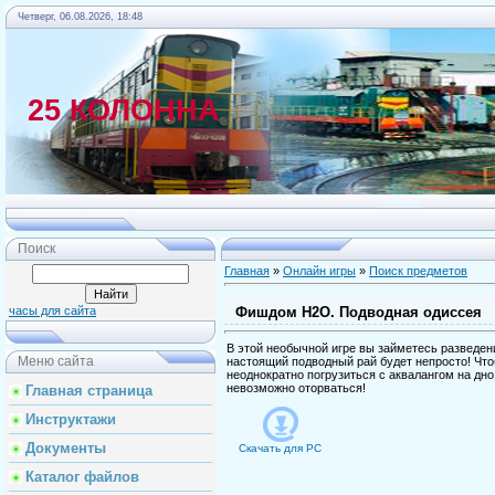
Четверг, 06.08.2026, 18:48
25 КОЛОННА
Главная
Поиск
Главная
»
Онлайн игры
»
Поиск предметов
Фишдом H2O. Подводная одиссея
часы для сайта
В этой необычной игре вы займетесь разведен
Меню сайта
настоящий подводный рай будет непросто! Что
неоднократно погрузиться с аквалангом на дно
невозможно оторваться!
Главная страница
Инструктажи
Документы
Скачать для
PC
Каталог файлов