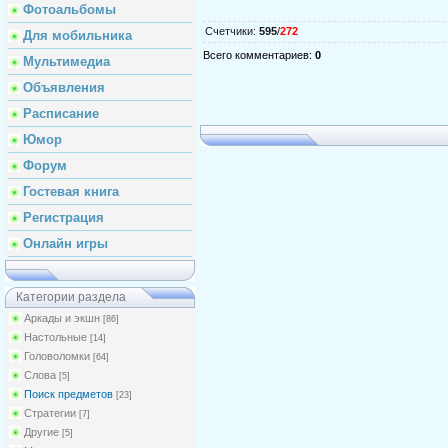
Фотоальбомы
Счетчики
:
595
/
272
Для мобильника
Всего комментариев
:
0
Мультимедиа
Объявления
Расписание
Юмор
Форум
Гостевая книга
Регистрация
Онлайн игры
Категории раздела
Аркады и экшн
[86]
Настольные
[14]
Головоломки
[64]
Слова
[5]
Поиск предметов
[23]
Стратегии
[7]
Другие
[5]