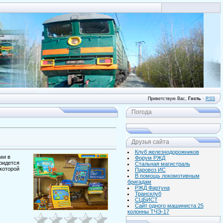
Вход
Приветствую Вас
,
Гость
·
RSS
Погода
Друзья сайта
Клуб железнодорожников
ми в
Форум РЖД
ридется
Стальная магистраль
 которой
Паровоз ИС
В помощь локомотивным
бригадам
РЖД Фартуна
Трансклуб
СЦБИСТ
Сайт одного машиниста 25
колонны ТЧЭ-17