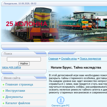
Понедельник, 10.08.2026, 08:02
25 КОЛОННА
Главная
Поиск
Главная
»
Онлайн игры
»
Поиск предметов
Натали Брукс. Тайна наследства
часы для сайта
В этой детективной игре вам необходимо помо
Меню сайта
раскрыть тайны старинного особняка, доставше
На каждом уровне вас ждет множество непрос
справиться с ними, вам придется стать мастер
Главная страница
научиться вскрывать сейфы, расшифровывать
освоить нелегкое ремесло тайного агента и да
Инструктажи
ремонту старинных механизмов и современной
Документы
Каталог файлов
Скачать для
PC