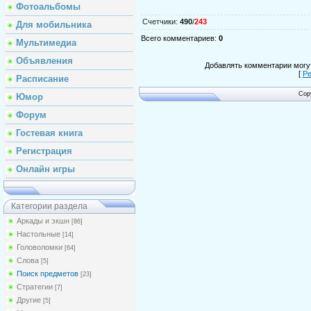
Фотоальбомы
Счетчики
:
490
/
243
Для мобильника
Всего комментариев
:
0
Мультимедиа
Объявления
Добавлять комментарии могут
[
Ре
Расписание
Cop
Юмор
Форум
Гостевая книга
Регистрация
Онлайн игры
Категории раздела
Аркады и экшн
[86]
Настольные
[14]
Головоломки
[64]
Слова
[5]
Поиск предметов
[23]
Стратегии
[7]
Другие
[5]