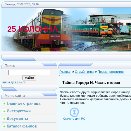
Пятница, 07.08.2026, 09:29
25 КОЛОННА
Главная
Поиск
Главная
»
Онлайн игры
»
Поиск предметов
Тайны Города N. Часть вторая
часы для сайта
Чтобы спасти друга, журналистка Лора Виннер
Меню сайта
буквально по крупицам собрать всю необходи
Помогите отважной девушке закончить дело и 
что-то странное.
Главная страница
Инструктажи
Документы
Скачать для
PC
Каталог файлов