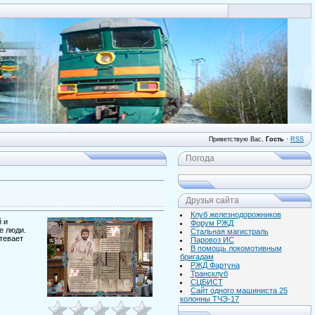
Вход
Приветствую Вас
,
Гость
·
RSS
Погода
Друзья сайта
Клуб железнодорожников
 и
Форум РЖД
е люди.
Стальная магистраль
тевает
Паровоз ИС
В помощь локомотивным
бригадам
РЖД Фартуна
Трансклуб
СЦБИСТ
Сайт одного машиниста 25
колонны ТЧЭ-17