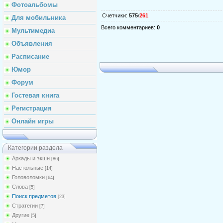
Фотоальбомы
Счетчики
:
575
/
261
Для мобильника
Всего комментариев
:
0
Мультимедиа
Объявления
Расписание
Юмор
Форум
Гостевая книга
Регистрация
Онлайн игры
Категории раздела
Аркады и экшн
[86]
Настольные
[14]
Головоломки
[64]
Слова
[5]
Поиск предметов
[23]
Стратегии
[7]
Другие
[5]