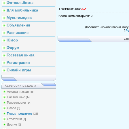
Фотоальбомы
Счетчики
:
484
/
262
Для мобильника
Всего комментариев
:
0
Мультимедиа
Объявления
Добавлять комментарии могут
[
Ре
Расписание
Cop
Юмор
Форум
Гостевая книга
Регистрация
Онлайн игры
Категории раздела
Аркады и экшн
[86]
Настольные
[14]
Головоломки
[64]
Слова
[5]
Поиск предметов
[23]
Стратегии
[7]
Другие
[5]