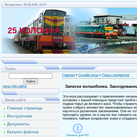
Воскресенье, 09.08.2026, 03:47
25 КОЛОННА
Главная
Поиск
Главная
»
Онлайн игры
»
Поиск предметов
Записки волшебника. Заколдованн
часы для сайта
Эта игра рассказывает о приключениях начин
Меню сайта
которому с вашей помощью предстоит пройти в
подмастерья до великого мага. Чтобы справить
нужно собрать множество замаскированных в
Главная страница
научиться различным заклинаниям. Они не то
проходить уровни, но и научат вас говорить на
Инструктажи
понимать тайные колдовские знаки и создават
Документы
Каталог файлов
Скачать для
PC