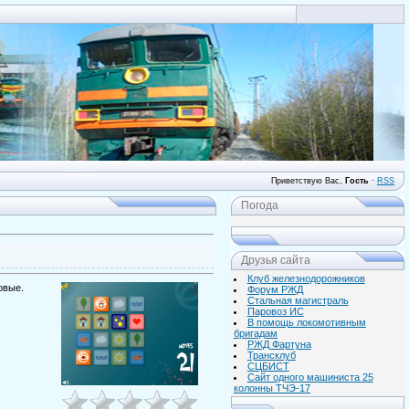
Вход
Приветствую Вас
,
Гость
·
RSS
Погода
Друзья сайта
Клуб железнодорожников
овые.
Форум РЖД
Стальная магистраль
Паровоз ИС
В помощь локомотивным
бригадам
РЖД Фартуна
Трансклуб
СЦБИСТ
Сайт одного машиниста 25
колонны ТЧЭ-17