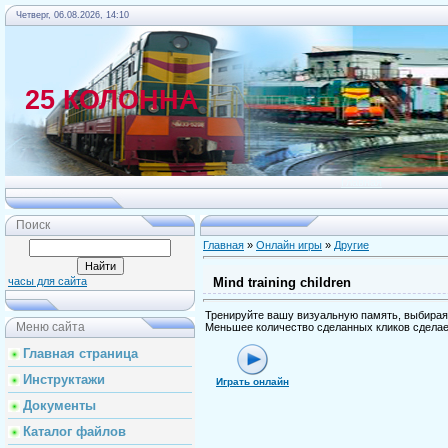
Четверг, 06.08.2026, 14:10
25 КОЛОННА
Главная
Поиск
Главная
»
Онлайн игры
»
Другие
Mind training children
часы для сайта
Тренируйте вашу визуальную память, выбирая 
Меню сайта
Меньшее количество сделанных кликов сделае
Главная страница
Инструктажи
Играть онлайн
Документы
Каталог файлов