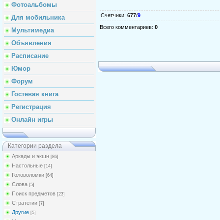
Фотоальбомы
Счетчики
:
677
/
9
Для мобильника
Всего комментариев
:
0
Мультимедиа
Объявления
Расписание
Юмор
Форум
Гостевая книга
Регистрация
Онлайн игры
Категории раздела
Аркады и экшн
[86]
Настольные
[14]
Головоломки
[64]
Слова
[5]
Поиск предметов
[23]
Стратегии
[7]
Другие
[5]