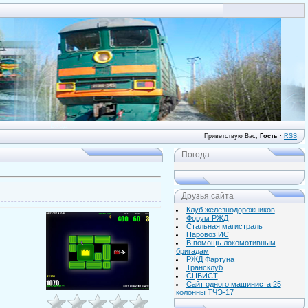
Вход
Приветствую Вас
,
Гость
·
RSS
Погода
Друзья сайта
Клуб железнодорожников
Форум РЖД
Стальная магистраль
Паровоз ИС
В помощь локомотивным
бригадам
РЖД Фартуна
Трансклуб
СЦБИСТ
Сайт одного машиниста 25
колонны ТЧЭ-17