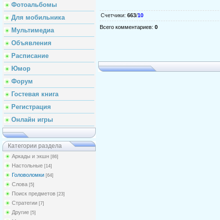
Фотоальбомы
Счетчики
:
663
/
10
Для мобильника
Всего комментариев
:
0
Мультимедиа
Объявления
Расписание
Юмор
Форум
Гостевая книга
Регистрация
Онлайн игры
Категории раздела
Аркады и экшн
[86]
Настольные
[14]
Головоломки
[64]
Слова
[5]
Поиск предметов
[23]
Стратегии
[7]
Другие
[5]