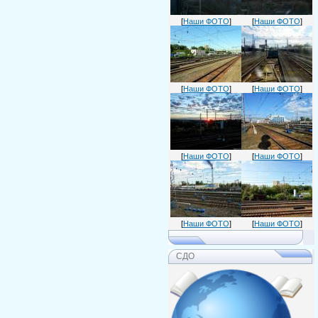
[
Наши ФОТО
]
[
Наши ФОТО
]
[
Наши ФОТО
]
[
Наши ФОТО
]
[
Наши ФОТО
]
[
Наши ФОТО
]
[
Наши ФОТО
]
[
Наши ФОТО
]
СДО