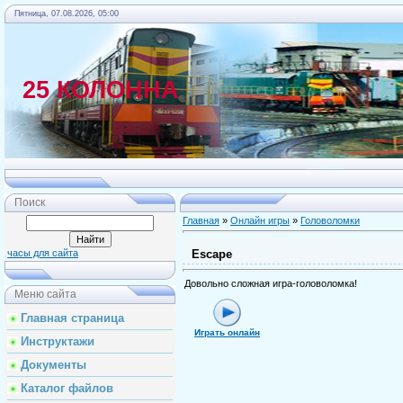
Пятница, 07.08.2026, 05:00
25 КОЛОННА
Главная
Поиск
Главная
»
Онлайн игры
»
Головоломки
Escape
часы для сайта
Довольно сложная игра-головоломка!
Меню сайта
Главная страница
Играть онлайн
Инструктажи
Документы
Каталог файлов