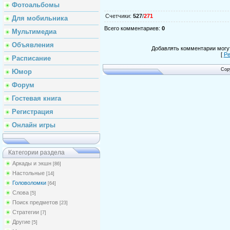
Фотоальбомы
Счетчики
:
527
/
271
Для мобильника
Всего комментариев
:
0
Мультимедиа
Объявления
Добавлять комментарии могут
[
Ре
Расписание
Cop
Юмор
Форум
Гостевая книга
Регистрация
Онлайн игры
Категории раздела
Аркады и экшн
[86]
Настольные
[14]
Головоломки
[64]
Слова
[5]
Поиск предметов
[23]
Стратегии
[7]
Другие
[5]