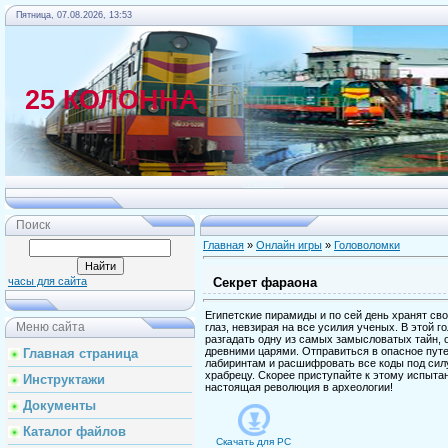
Пятница, 07.08.2026, 13:53
25 КОЛОННА
Главная
Поиск
Главная
»
Онлайн игры
»
Головоломки
Секрет фараона
часы для сайта
Египетские пирамиды и по сей день хранят св
Меню сайта
глаз, невзирая на все усилия ученых. В этой 
разгадать одну из самых замысловатых тайн,
древними царями. Отправиться в опасное пу
Главная страница
лабиринтам и расшифровать все коды под си
храбрецу. Скорее приступайте к этому испытан
Инструктажи
настоящая революция в археологии!
Документы
Каталог файлов
Скачать для
PC