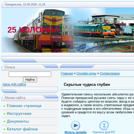
Понедельник, 10.08.2026, 11:28
25 КОЛОННА
Главная
Поиск
Главная
»
Онлайн игры
»
Головоломки
Скрытые чудеса глубин
часы для сайта
Удивительная смесь нескольких абсолютно ра
Меню сайта
Помогая прекрасной русалке снять чары с её 
будете собирать цепочки из морских звезд и р
и маджонги, а также искать спрятанные предм
Главная страница
с подводным миром и его обитателями. Игра с
уровней и придется по вкусу всем любителям 
Инструктажи
задач.
Документы
Каталог файлов
Играть онлайн
Скачать для
PC