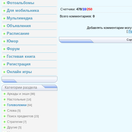
Фотоальбомы
Счетчики
:
478
/
10
/
250
Для мобильника
Всего комментариев
:
0
Мультимедиа
Объявления
Добавлять комментарии могут
[
Ре
Расписание
Cop
Юмор
Форум
Гостевая книга
Регистрация
Онлайн игры
Категории раздела
Аркады и экшн
[86]
Настольные
[14]
Головоломки
[64]
Слова
[5]
Поиск предметов
[23]
Стратегии
[7]
Другие
[5]