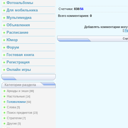
Фотоальбомы
Счетчики
:
838
/
56
Для мобильника
Всего комментариев
:
0
Мультимедиа
Объявления
Добавлять комментарии могут
[
Ре
Расписание
Cop
Юмор
Форум
Гостевая книга
Регистрация
Онлайн игры
Категории раздела
Аркады и экшн
[86]
Настольные
[14]
Головоломки
[64]
Слова
[5]
Поиск предметов
[23]
Стратегии
[7]
Другие
[5]