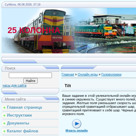
Суббота, 08.08.2026, 07:19
25 КОЛОННА
Главная
Поиск
Главная
»
Онлайн игры
»
Головоломки
Tilt
часы для сайта
Ваше задание в этой увлекательной онлайн иг
Меню сайта
в синюю окружность. Существует много полей
задания. Желтые поля уменьшают скорость ша
отрицательной гравитацией отбрасывают шар,
Главная страница
гравитацией притягивают к себе шар. Черные 
игрового поля.
Инструктажи
Документы
Каталог файлов
Играть онлайн