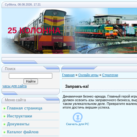
Суббота, 08.08.2026, 17:21
25 КОЛОННА
Главная
Поиск
Главная
»
Онлайн игры
»
Стратегии
Заправъ-ка!
часы для сайта
Динамичная бизнес-аркада. Главный герой игр
Меню сайта
должен освоить азы заправочного бизнеса, выр
таком увлекательном деле. Превратите малень
итоге достичь вершин успеха.
Главная страница
Инструктажи
Документы
Скачать для
PC
Каталог файлов