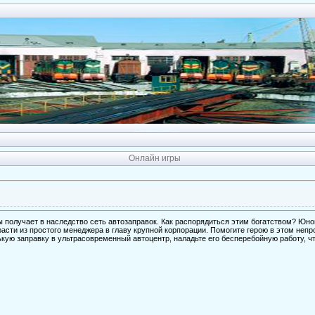
Регистрация
Онлайн игры
ы получает в наследство сеть автозаправок. Как распорядиться этим богатством? Юн
асти из простого менеджера в главу крупной корпорации. Помогите герою в этом непр
кую заправку в ультрасовременный автоцентр, наладьте его бесперебойную работу, ч