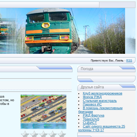
Вход
Приветствую Вас
,
Гость
·
RSS
Погода
Друзья сайта
Клуб железнодорожников
оша
Форум РЖД
остом, но
Стальная магистраль
тобы в
Паровоз ИС
В помощь локомотивным
бригадам
РЖД Фартуна
Трансклуб
СЦБИСТ
Сайт одного машиниста 25
колонны ТЧЭ-17