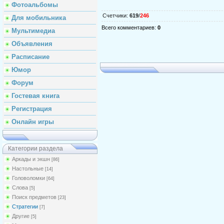
Фотоальбомы
Счетчики
:
619
/
246
Для мобильника
Всего комментариев
:
0
Мультимедиа
Объявления
Расписание
Юмор
Форум
Гостевая книга
Регистрация
Онлайн игры
Категории раздела
Аркады и экшн
[86]
Настольные
[14]
Головоломки
[64]
Слова
[5]
Поиск предметов
[23]
Стратегии
[7]
Другие
[5]